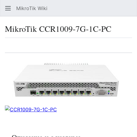
MikroTik Wiki
Най
MikroTik CCR1009-7G-1C-PC
Язык
Следить
Про