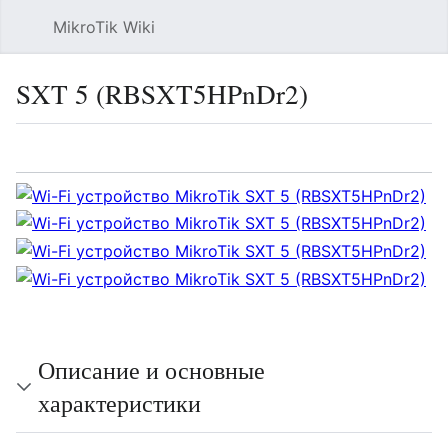
MikroTik Wiki
Най
SXT 5 (RBSXT5HPnDr2)
Язык
Следить
Про
Описание и основные
характеристики