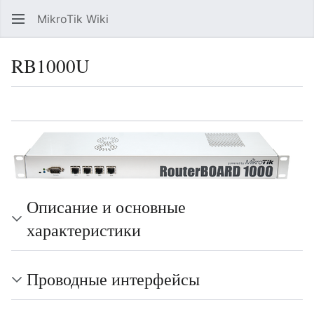
MikroTik Wiki
Най
RB1000U
Язык
Следить
Про
Описание и основные
характеристики
Проводные интерфейсы