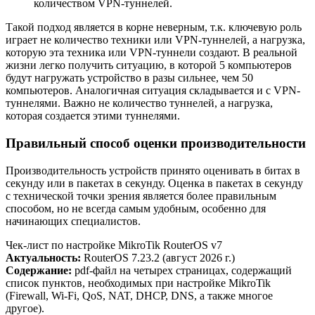
количеством VPN-туннелей.
Такой подход является в корне неверным, т.к. ключевую роль
играет не количество техники или VPN-туннелей, а нагрузка,
которую эта техника или VPN-туннели создают. В реальной
жизни легко получить ситуацию, в которой 5 компьютеров
будут нагружать устройство в разы сильнее, чем 50
компьютеров. Аналогичная ситуация складывается и с VPN-
туннелями. Важно не количество туннелей, а нагрузка,
которая создается этими туннелями.
Правильный способ оценки производительности
Производительность устройств принято оценивать в битах в
секунду или в пакетах в секунду. Оценка в пакетах в секунду
с технической точки зрения является более правильным
способом, но не всегда самым удобным, особенно для
начинающих специалистов.
Чек‑лист по настройке MikroTik RouterOS v7
Актуальность:
RouterOS 7.23.2 (август 2026 г.)
Содержание:
pdf-файл на четырех страницах, содержащий
список пунктов, необходимых при настройке MikroTik
(Firewall, Wi‑Fi, QoS, NAT, DHCP, DNS, а также многое
другое).