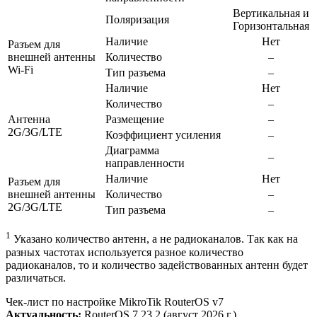
Вертикальная и
Поляризация
Горизонтальная
Наличие
Нет
Разъем для
внешней антенны
Количество
–
Wi-Fi
Тип разъема
–
Наличие
Нет
Количество
–
Антенна
Размещение
–
2G/3G/LTE
Коэффициент усиления
–
Диаграмма
–
направленности
Наличие
Нет
Разъем для
внешней антенны
Количество
–
2G/3G/LTE
Тип разъема
–
1
Указано количество антенн, а не радиоканалов. Так как на
разных частотах используется разное количество
радиоканалов, то и количество задействованных антенн будет
различаться.
Чек‑лист по настройке MikroTik RouterOS v7
Актуальность:
RouterOS 7.23.2 (август 2026 г.)