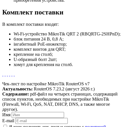
приобретения устройства.
Комплект поставки
В комплект поставки входят:
Wi-Fi-устройство MikroTik QRT 2 (RBQRTG-2SHPnD);
блок питания 24 В, 0,8 А;
iигабитный PoE-инжектор;
комплект винтов для QRT;
крепление на столб;
U-образный болт 2шт;
хомут для крепления на столб.
Чек‑лист по настройке MikroTik RouterOS v7
Актуальность:
RouterOS 7.23.2 (август 2026 г.)
Содержание:
pdf-файл на четырех страницах, содержащий
список пунктов, необходимых при настройке MikroTik
(Firewall, Wi‑Fi, QoS, NAT, DHCP, DNS, а также многое
другое).
Имя
E-mail
Я хочу получить чек‑лист и согласен с
политикой