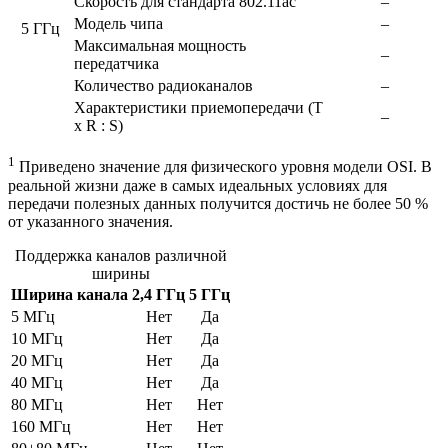
Скорость для стандарта 802.11ac
–
Модель чипа
–
5 ГГц
Максимальная мощность
–
передатчика
Количество радиоканалов
–
Характеристики приемопередачи (T
–
x R : S)
1
Приведено значение для физического уровня модели OSI. В
реальной жизни даже в самых идеальных условиях для
передачи полезных данных получится достичь не более 50 %
от указанного значения.
Поддержка каналов различной
ширины
Ширина канала
2,4 ГГц
5 ГГц
5 МГц
Нет
Да
10 МГц
Нет
Да
20 МГц
Нет
Да
40 МГц
Нет
Да
80 МГц
Нет
Нет
160 МГц
Нет
Нет