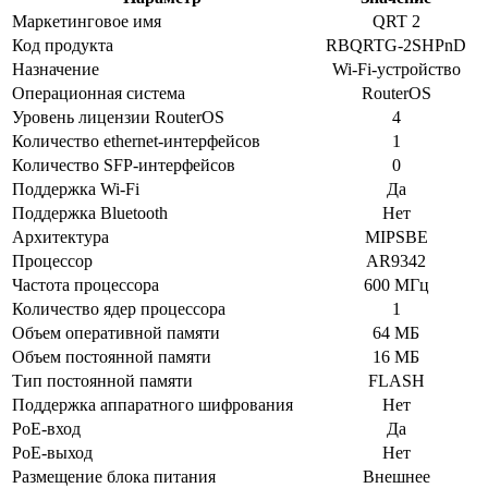
Маркетинговое имя
QRT 2
Код продукта
RBQRTG-2SHPnD
Назначение
Wi-Fi-устройство
Операционная система
RouterOS
Уровень лицензии RouterOS
4
Количество ethernet-интерфейсов
1
Количество SFP-интерфейсов
0
Поддержка Wi-Fi
Да
Поддержка Bluetooth
Нет
Архитектура
MIPSBE
Процессор
AR9342
Частота процессора
600 МГц
Количество ядер процессора
1
Объем оперативной памяти
64 МБ
Объем постоянной памяти
16 МБ
Тип постоянной памяти
FLASH
Поддержка аппаратного шифрования
Нет
PoE-вход
Да
PoE-выход
Нет
Размещение блока питания
Внешнее