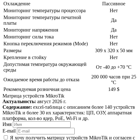
Охлаждение
Пассивное
Мониторинг температуры процессора
Нет
Мониторинг температуры печатной
Да
платы
Мониторинг напряжения
Да
Мониторинг силы тока
Нет
Кнопка переключения режимов (Mode)
Нет
Размеры
309 x 320 x 50 мм
Крепление в стойку
Нет
Допустимая температура окружающей
От -40 до +70 °C
среды
200 000 часов при 25
Ожидаемое время работы до отказа
°С
Рекомендуемая розничная цена
149 $
Матрица устройств MikroTik
Актуальность:
август 2026 г.
Содержание:
excel-таблица с описанием более 140 устройств
MikroTik и более 30 их характеристик: ЦП, ОЗУ, аппаратная
платформа, кол-во ядер, PoE, Wi-Fi и др.
Имя
E-mail
Я хочу получить матрицу устройств MikroTik и согласен с