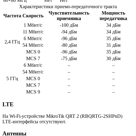
80+80 МГц
Нет
Нет
Характеристики приемо-передаточного тракта
Чувствительность
Мощность
Частота
Скорость
приемника
передатчика
1 Мбит/с
-100 дБм
34 дБм
11 Мбит/с
-94 дБм
34 дБм
6 Мбит/с
-96 дБм
35 дБм
2,4 ГГц
54 Мбит/с
-80 дБм
31 дБм
MCS 0
-96 дБм
35 дБм
MCS 7
-75 дБм
30 дБм
6 Мбит/с
–
–
54 Мбит/с
–
–
5 ГГц
MCS 0
–
–
MCS 7
–
–
MCS 9
–
–
LTE
На Wi-Fi-устройстве MikroTik QRT 2 (RBQRTG-2SHPnD)
LTE-интерфейсы отсутствуют.
Антенны