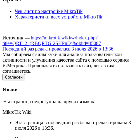
Чек-лист по настройке MikroTik
Характеристики всех устройств MikroTik
Источник —
https://mikrotik.wiki/w/index.php?
title=QRT_2_(RBQRTG-2SHPnD)&oldid=35087
Последний раз редактировалась 3 июля 2026 в 13:36
Мы собираем файлы куки для анализа пользовательской
активности и улучшения качества сайта с помощью сервиса
Я.Метрика. Продолжая использовать сайт, вы с этим
соглашаетесь.
Согласен
Языки
Эта страница недоступна на других языках.
MikroTik Wiki
Эта страница в последний раз была отредактирована 3
июля 2026 в 13:36.