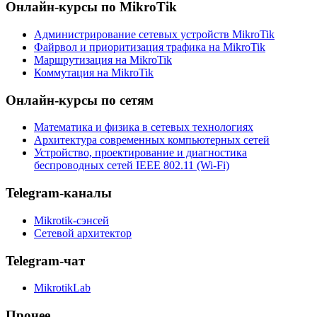
Онлайн-курсы по MikroTik
Администрирование сетевых устройств MikroTik
Файрвол и приоритизация трафика на MikroTik
Маршрутизация на MikroTik
Коммутация на MikroTik
Онлайн-курсы по сетям
Математика и физика в сетевых технологиях
Архитектура современных компьютерных сетей
Устройство, проектирование и диагностика
беспроводных сетей IEEE 802.11 (Wi-Fi)
Telegram-каналы
Mikrotik-сэнсей
Сетевой архитектор
Telegram-чат
MikrotikLab
Прочее