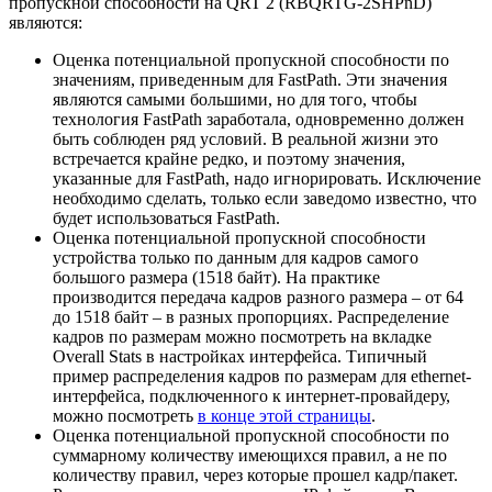
пропускной способности на QRT 2 (RBQRTG-2SHPnD)
являются:
Оценка потенциальной пропускной способности по
значениям, приведенным для FastPath. Эти значения
являются самыми большими, но для того, чтобы
технология FastPath заработала, одновременно должен
быть соблюден ряд условий. В реальной жизни это
встречается крайне редко, и поэтому значения,
указанные для FastPath, надо игнорировать. Исключение
необходимо сделать, только если заведомо известно, что
будет использоваться FastPath.
Оценка потенциальной пропускной способности
устройства только по данным для кадров самого
большого размера (1518 байт). На практике
производится передача кадров разного размера – от 64
до 1518 байт – в разных пропорциях. Распределение
кадров по размерам можно посмотреть на вкладке
Overall Stats в настройках интерфейса. Типичный
пример распределения кадров по размерам для ethernet-
интерфейса, подключенного к интернет-провайдеру,
можно посмотреть
в конце этой страницы
.
Оценка потенциальной пропускной способности по
суммарному количеству имеющихся правил, а не по
количеству правил, через которые прошел кадр/пакет.