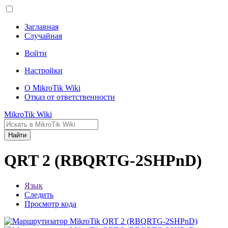
Заглавная
Случайная
Войти
Настройки
О MikroTik Wiki
Отказ от ответственности
MikroTik Wiki
Найти
QRT 2 (RBQRTG-2SHPnD)
Язык
Следить
Просмотр кода