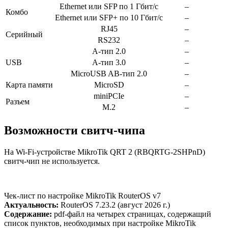
Ethernet или SFP по 1 Гбит/с
–
Комбо
Ethernet или SFP+ по 10 Гбит/с
–
RJ45
–
Серийный
RS232
–
A-тип 2.0
–
USB
A-тип 3.0
–
MicroUSB AB-тип 2.0
–
Карта памяти
MicroSD
–
miniPCIe
–
Разъем
M.2
–
Возможности свитч-чипа
На Wi-Fi-устройстве MikroTik QRT 2 (RBQRTG-2SHPnD)
свитч-чип не используется.
Чек‑лист по настройке MikroTik RouterOS v7
Актуальность:
RouterOS 7.23.2 (август 2026 г.)
Содержание:
pdf-файл на четырех страницах, содержащий
список пунктов, необходимых при настройке MikroTik