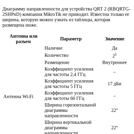
Диаграмму направленности для устройства QRT 2 (RBQRTG-
2SHPnD) компания MikroTik не приводит. Известна только ее
ширина, которую можно узнать из таблицы, которая
размещена ниже.
Антенна или
Параметр
Значение
разъем
Наличие
Да
1
Количество
2
Размещение
Внутреннее
Коэффициент усиления
–
для частоты 2,4 ГГц
Коэффициент усиления
17 дБи
для частоты 5 ГГц
Коэффициент усиления
–
Антенна Wi-Fi
для частоты 60 ГГц
Ширина горизонтальной
диаграммы
22°
направленности
Ширина вертикальной
диаграммы
22°
направленности