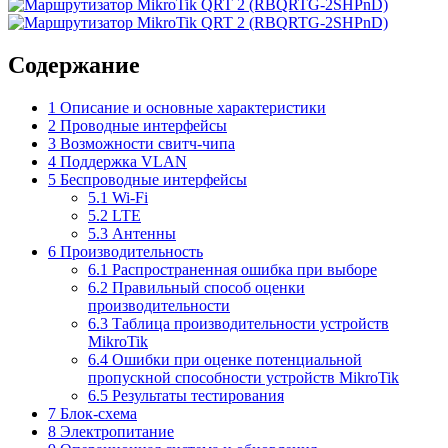
Содержание
1
Описание и основные характеристики
2
Проводные интерфейсы
3
Возможности свитч-чипа
4
Поддержка VLAN
5
Беспроводные интерфейсы
5.1
Wi-Fi
5.2
LTE
5.3
Антенны
6
Производительность
6.1
Распространенная ошибка при выборе
6.2
Правильный способ оценки
производительности
6.3
Таблица производительности устройств
MikroTik
6.4
Ошибки при оценке потенциальной
пропускной способности устройств MikroTik
6.5
Результаты тестирования
7
Блок-схема
8
Электропитание