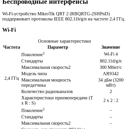
Беспроводные интерфейсы
Wi-Fi-устройство MikroTik QRT 2 (RBQRTG-2SHPnD)
поддерживает протоколы IEEE 802.11b/g/n на частоте 2,4 ГГц.
Wi-Fi
Основные характеристики
Частота
Параметр
Значение
1
Wi-Fi 4
Поколение
Стандарты
802.11d/g/n
Максимальная скорость2
300 Мбит/с
Модель чипа
AR9342
2,4 ГГц
Максимальная мощность
34 дБм (3200
передатчика
мВт)
Количество радиоканалов
2
Характеристики приемопередачи (T
2 x 2 : 2
x R : S)
1
–
Поколение
Стандарты
–
Максимальная скорость2
–