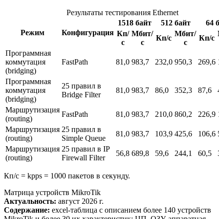
Результаты тестирования Ethernet
1518 байт
512 байт
64 
Режим
Конфигурация
Кп/
Мбит/
Мбит/
Кп/с
Кп/с
с
с
с
Программная
коммутация
FastPath
81,0
983,7
232,0
950,3
269,6
(bridging)
Программная
25 правил в
коммутация
81,0
983,7
86,0
352,3
87,6
Bridge Filter
(bridging)
Маршрутизация
FastPath
81,0
983,7
210,0
860,2
226,9
(routing)
Маршрутизация
25 правил в
81,0
983,7
103,9
425,6
106,6
(routing)
Simple Queue
Маршрутизация
25 правил в IP
56,8
689,8
59,6
244,1
60,5
(routing)
Firewall Filter
Кп/с = kpps = 1000 пакетов в секунду.
Матрица устройств MikroTik
Актуальность:
август 2026 г.
Содержание:
excel-таблица с описанием более 140 устройств
MikroTik и более 30 их характеристик: ЦП, ОЗУ, аппаратная