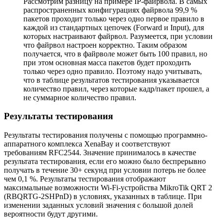
Рассмотрим разницу на примере IP-файрвола. В самых
распространенных конфигурациях файрвола 99,9 %
пакетов проходит только через одно первое правило в
каждой из стандартных цепочек (Forward и Input), для
которых настраивают файрвол. Разумеется, при условии
что файрвол настроен корректно. Таким образом
получается, что в файрволе может быть 100 правил, но
при этом основная масса пакетов будет проходить
только через одно правило. Поэтому надо учитывать,
что в таблице результатов тестирования указывается
количество правил, через которые кадр/пакет прошел, а
не суммарное количество правил.
Результаты тестирования
Результаты тестирования получены с помощью программно-
аппаратного комплекса XenaBay и соответствуют
требованиям RFC2544. Значение принималось в качестве
результата тестирования, если его можно было беспрерывно
получать в течение 30+ секунд при условии потерь не более
чем 0,1 %. Результаты тестирования отображают
максимальные возможности Wi-Fi-устройства MikroTik QRT 2
(RBQRTG-2SHPnD) в условиях, указанных в таблице. При
изменении заданных условий значения с большой долей
вероятности будут другими.