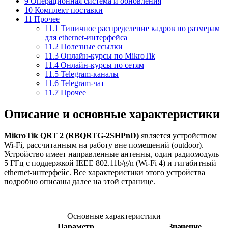
9
Операционная система и обновления
10
Комплект поставки
11
Прочее
11.1
Типичное распределение кадров по размерам
для ethernet-интерфейса
11.2
Полезные ссылки
11.3
Онлайн-курсы по MikroTik
11.4
Онлайн-курсы по сетям
11.5
Telegram-каналы
11.6
Telegram-чат
11.7
Прочее
Описание и основные характеристики
MikroTik QRT 2 (RBQRTG-2SHPnD)
является устройством
Wi-Fi, рассчитанным на работу вне помещений (outdoor).
Устройство имеет направленные антенны, один радиомодуль
5 ГГц с поддержкой IEEE 802.11b/g/n (Wi-Fi 4) и гигабитный
ethernet-интерфейс. Все характеристики этого устройства
подробно описаны далее на этой странице.
Основные характеристики
Параметр
Значение