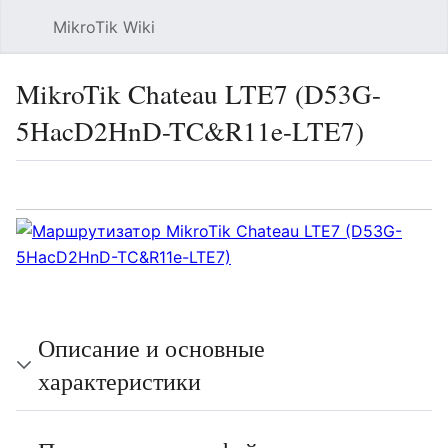
MikroTik Wiki
Най
MikroTik Chateau LTE7 (D53G-
5HacD2HnD-TC&R11e-LTE7)
Язык
Следить
Про
Описание и основные
характеристики