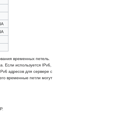
ША
ША
ования временных петель.
а. Если используется IPv6,
IPv6 адресов для сервере с
его временные петли могут
P.