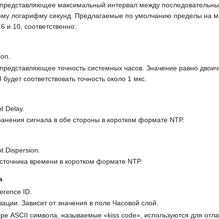
, представляющее максимальный интервал между последовательн
ому логарифму секунд. Предлагаемые по умолчанию пределы на 
6 и 10, соответственно.
ion.
 представляющее точность системных часов. Значение равно двои
будет соответствовать точность около 1 мкс.
t Delay.
анения сигнала в обе стороны в коротком формате NTP.
t Dispersion.
сточника времени в коротком формате NTP.
а
erence ID.
зации. Зависит от значения в поле Часовой слой.
ыре ASCII символа, называемые «kiss code», используются для отл