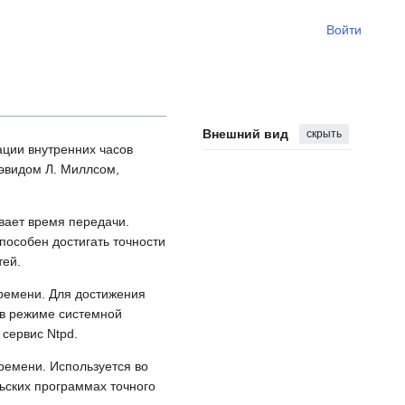
Войти
Внешний вид
скрыть
ации внутренних часов
эвидом Л. Миллсом,
вает время передачи.
пособен достигать точности
тей.
ремени. Для достижения
 в режиме системной
сервис Ntpd.
ремени. Используется во
льских программах точного