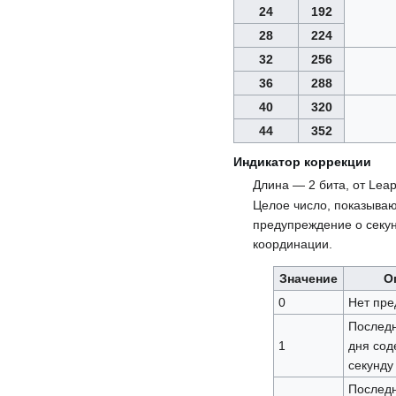
24
192
28
224
32
256
36
288
40
320
44
352
Индикатор коррекции
Длина — 2 бита, от Leap 
Целое число, показыва
предупреждение о секу
координации.
Значение
О
0
Нет пр
Послед
1
дня сод
секунду
Послед