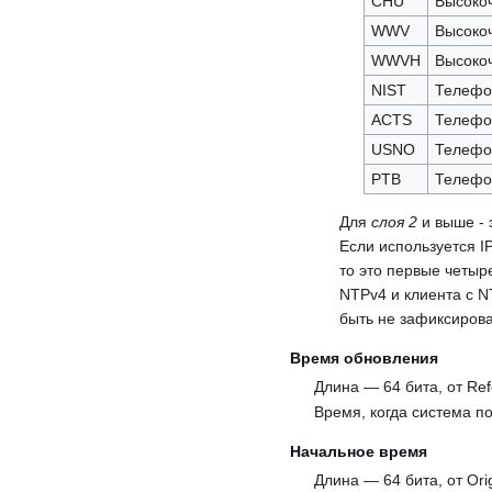
CHU
Высокоч
WWV
Высокоч
WWVH
Высокоч
NIST
Телефо
ACTS
Телефо
USNO
Телефо
PTB
Телефо
Для
слоя 2
и выше - 
Если используется IP
то это первые четыр
NTPv4 и клиента с N
быть не зафиксиров
Время обновления
Длина — 64 бита, от Re
Время, когда система п
Начальное время
Длина — 64 бита, от Ori