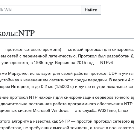
Найти
колы:NTP
l — протокол сетевого времени) — сетевой протокол для синхрониз
ем сетей с переменной латентностью. Протокол был разработан Д
университета, в 1985 году. Версия на 2015 год — NTPv4.
тме Марзулло, использует для своей работы протокол UDP и учиты
стойчива к изменениям латентности среды передачи. В версии 4 с
через Интернет, и до 0,2 мс (1/5000 с) и лучше внутри локальных се
ние протокол NTP находит для синхронизации серверов точного в
едпочтительна постоянная работа программного обеспечения NTP
ционных систем Microsoft Windows — это служба W32Time, Linux — 
этого алгоритма известна как SNTP — простой протокол сетевого в
стройствах, не требующих высокой точности, а также в пользовате