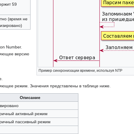
ержит 59
тно (время не
изировано)
ion Number.
ляющее версию
Пример синхронизации времени, используя NTP
e.
ляющее режим. Значения представлены в таблице ниже.
Описание
рвировано
ричный активный режим
ричный пассивный режим