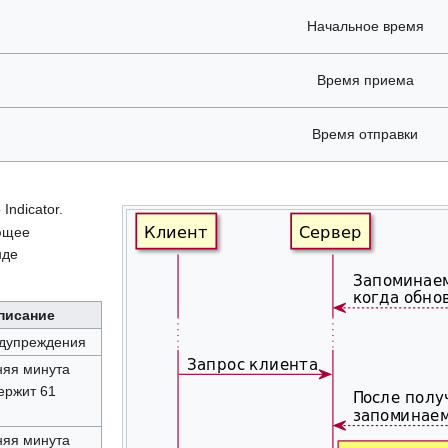
Начальное время
Время приема
Время отправки
Indicator.
ющее
нде
писание
едупреждения
няя минута
ержит 61
няя минута