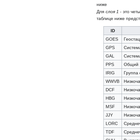
ниже
Для
слоя 1
- это чет
таблице ниже предс
ID
GOES
Геостац
GPS
Систем
GAL
Систем
PPS
Общий р
IRIG
Группа 
WWVB
Низкоча
DCF
Низкоча
HBG
Низкоча
MSF
Низкоча
JJY
Низкоча
LORC
Среднеч
TDF
Среднеч