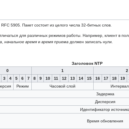
 RFC 5905. Пакет состоит из целого числа 32-битных слов.
отличаться для различных режимов работы. Например, клиент в по
а
,
начальное время
и
время приема
должен записать нули.
Заголовок NTP
0
1
2
3
4
5
6
7
8
9
10
11
12
13
14
15
16
17
18
19
ерсия
Режим
Часовой слой
Интервал
Задержка
Дисперсия
Идентификатор источник
Время обновления