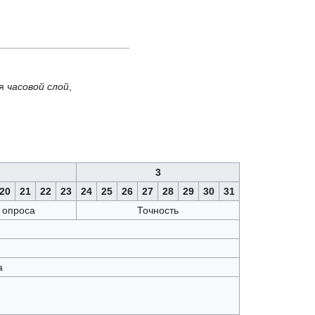
ля
часовой слой
,
3
20
21
22
23
24
25
26
27
28
29
30
31
 опроса
Точность
а