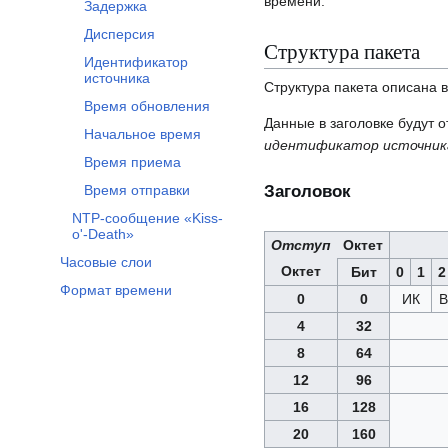
времени.
Задержка
Дисперсия
Структура пакета
Идентификатор
источника
Структура пакета описана в
Время обновления
Данные в заголовке будут 
Начальное время
идентификатор источник
Время приема
Заголовок
Время отправки
NTP-сообщение «Kiss-
o'-Death»
Отступ
Октет
Часовые слои
Октет
Бит
0
1
2
Формат времени
0
0
ИК
В
4
32
8
64
12
96
16
128
20
160