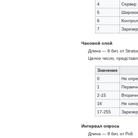
4
Сервер
5
Широко
6
Контро
7
Зарезер
Часовой слой
Длина — 8 бит, от Stratu
Целое число, представ
Значение
0
Не опре
1
Первич
2-15
Вторичн
16
Не синх
17-255
Зарезе
Интервал опроса
Длина — 8 бит, от Poll.