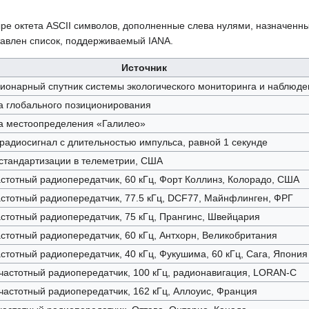
ыре октета ASCII символов, дополненные слева нулями, назначенн
тавлен список, поддерживаемый IANA.
Источник
ионарный спутник системы экологического мониторинга и наблюде
а глобального позиционирования
а местоопределения «Галилео»
адиосигнал с длительностью импульса, равной 1 секунде
стандартизации в телеметрии, США
стотный радиопередатчик, 60 кГц, Форт Коллинз, Колорадо, США
стотный радиопередатчик, 77.5 кГц, DCF77, Майнфлинген, ФРГ
стотный радиопередатчик, 75 кГц, Прангинс, Швейцария
стотный радиопередатчик, 60 кГц, Антхорн, Великобритания
стотный радиопередатчик, 40 кГц, Фукушима, 60 кГц, Сага, Япония
астотный радиопередатчик, 100 кГц, радионавигация, LORAN-C
астотный радиопередатчик, 162 кГц, Аллоуис, Франция