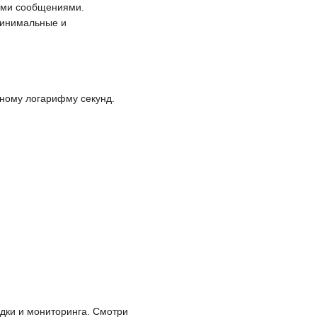
ыми сообщениями.
минимальные и
чному логарифму секунд.
адки и мониторинга. Смотри