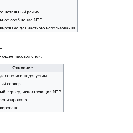
вещательный режим
льное сообщение NTP
вировано для частного использования
m.
ляющее часовой слой.
Описание
делено или недопустим
ный сервер
ый сервер, использующий NTP
ронизировано
рвировано