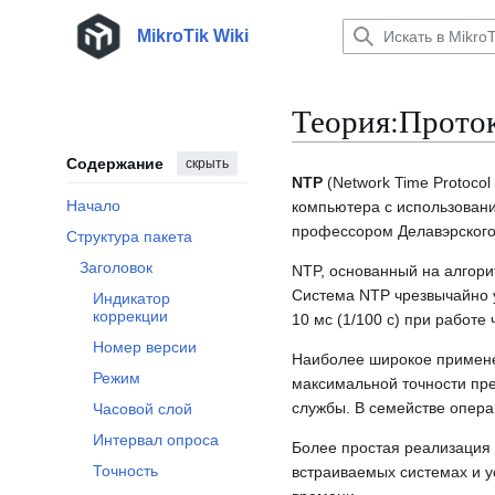
Перейти
к
MikroTik Wiki
содержанию
Теория:Прото
Содержание
скрыть
NTP
(Network Time Protoco
Начало
компьютера с использовани
профессором Делавэрского 
Структура пакета
Отобразить/Скрыть подраздел Структура пакета
Заголовок
NTP, основанный на алгори
Система NTP чрезвычайно у
Индикатор
коррекции
10 мс (1/100 с) при работе 
Номер версии
Наиболее широкое примене
Режим
максимальной точности пр
службы. В семействе опера
Часовой слой
Интервал опроса
Более простая реализация 
Точность
встраиваемых системах и у