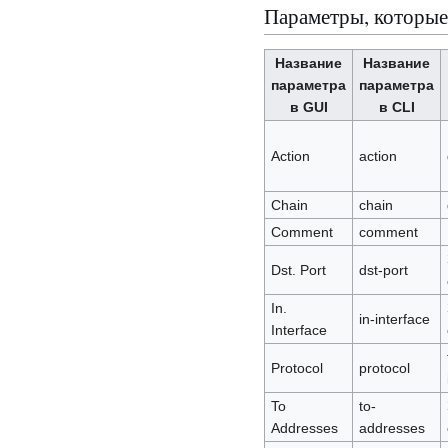
Параметры, которые
Название
Название
параметра
параметра
в GUI
в CLI
Action
action
Chain
chain
Comment
comment
Dst. Port
dst-port
In.
in-interface
Interface
Protocol
protocol
To
to-
Addresses
addresses