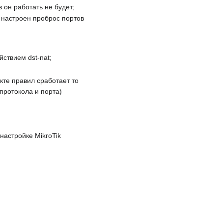
 он работать не будет;
о настроен проброс портов
йствием dst-nat;
кте правил сработает то
протокола и порта)
настройке MikroTik