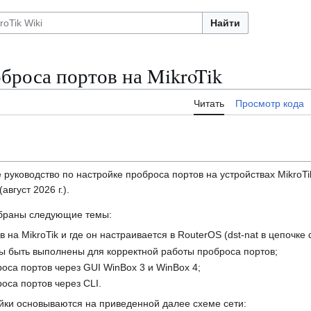
Найти
броса портов на MikroTik
Читать
Просмотр кода
 руководство по настройке проброса портов на устройствах MikroT
август 2026 г.).
обраны следующие темы:
 на MikroTik и где он настраивается в RouterOS (dst-nat в цепочке d
ы быть выполнены для корректной работы проброса портов;
оса портов через GUI WinBox 3 и WinBox 4;
оса портов через CLI.
йки основываются на приведенной далее схеме сети: