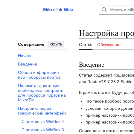
Перейти
к
MikroTik Wiki
Главное меню
содержанию
Настройка про
Содержание
скрыть
Статья
Обсуждение
Начало
Введение
Введение
Общая информация
Статья содержит пошаговое
про пробросы портов
для RouterOS 7.23.2 Stable (
Параметры, которые
необходимо настроить
В рамках статьи будут раз
для проброса портов на
MikroTik
что такое проброс портов
условия, которые должн
Настройка через
Отобразить/Скрыть подраздел Настройка через графический интерфейс
графический интерфейс
пример настройки пробр
С помощью WinBox 4
пример настройки пробр
С помощью WinBox 3
Описанные в статье настро