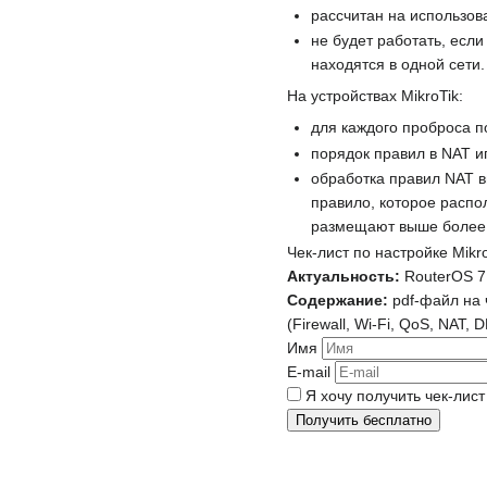
рассчитан на использов
не будет работать, если
находятся в одной сети.
На устройствах MikroTik:
для каждого проброса по
порядок правил в NAT и
обработка правил NAT в
правило, которое распо
размещают выше более
Чек‑лист по настройке Mikr
Актуальность:
RouterOS 7.2
Содержание:
pdf-файл на 
(Firewall, Wi‑Fi, QoS, NAT,
Имя
E-mail
Я хочу получить чек‑лист
Получить бесплатно