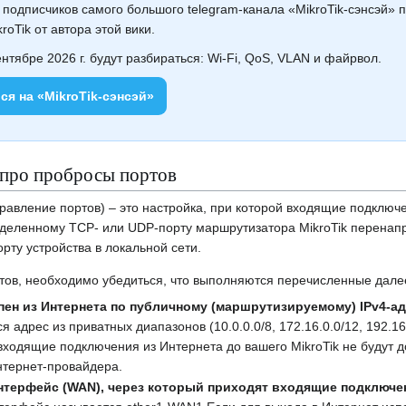
 подписчиков самого большого telegram-канала «MikroTik-сэнсэй»
roTik от автора этой вики.
ентябре 2026 г. будут разбираться: Wi-Fi, QoS, VLAN и файрвол.
ся на «MikroTik‑сэнсэй»
про пробросы портов
авление портов) – это настройка, при которой входящие подключе
еделенному TCP- или UDP-порту маршрутизатора MikroTik перенап
рту устройства в локальной сети.
тов, необходимо убедиться, что выполняются перечисленные дале
ен из Интернета по публичному (маршрутизируемому) IPv4‑ад
 адрес из приватных диапазонов (10.0.0.0/8, 172.16.0.0/12, 192.16
 входящие подключения из Интернета до вашего MikroTik не будут 
нтернет-провайдера.
терфейс (WAN), через который приходят входящие подключе