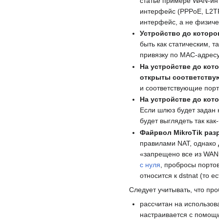
статье примере WAN‑инт
интерфейс (PPPoE, L2TP
интерфейс, а не физиче
Устройство до которо
быть как статическим, т
привязку по MAC-адресу
На устройстве до кот
открыты соответству
и соответствующие порт
На устройстве до кот
Если шлюз будет задан 
будет выглядеть так как
Файрвол MikroTik раз
правилами NAT, однако 
«запрещено все из WAN»
с нуля
, пробросы портов
относится к dstnat (то 
Следует учитывать, что про
рассчитан на использова
настраивается с помощ