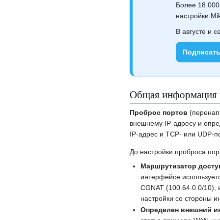
Более 18.000
настройки Mik
В августе и с
Подписать
Общая информация 
Проброс портов
(перенапр
внешнему IP‑адресу и опр
IP‑адрес и TCP- или UDP-по
До настройки проброса пор
Маршрутизатор доступ
интерфейсе используется
CGNAT (100.64.0.0/10),
настройки со стороны и
Определен внешний ин