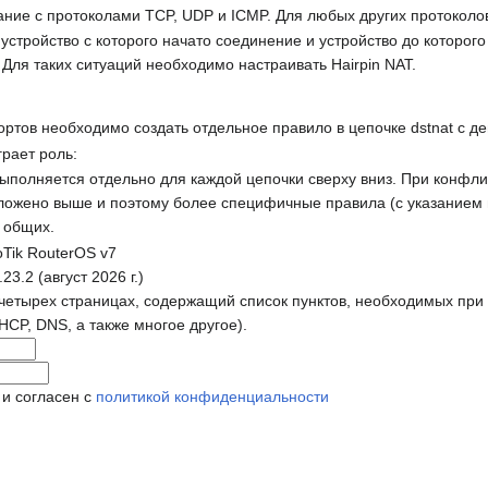
ание с протоколами TCP, UDP и ICMP. Для любых других протоколов
 устройство с которого начато соединение и устройство до которог
 Для таких ситуаций необходимо настраивать Hairpin NAT.
ртов необходимо создать отдельное правило в цепочке dstnat с де
грает роль:
ыполняется отдельно для каждой цепочки сверху вниз. При конфли
ложено выше и поэтому более специфичные правила (с указанием 
 общих.
oTik RouterOS v7
3.2 (август 2026 г.)
четырех страницах, содержащий список пунктов, необходимых при 
 DHCP, DNS, а также многое другое).
 и согласен с
политикой конфиденциальности