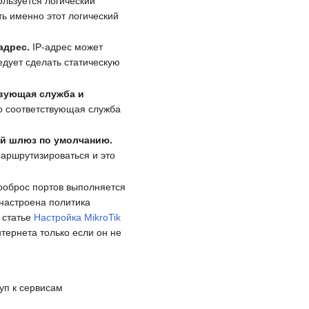
льзуется логический
ть именно этот логический
адрес.
IP-адрес может
едует сделать статическую
твующая служба и
то соответствующая служба
ый шлюз по умолчанию.
маршрутизироваться и это
оброс портов выполняется
 настроена политика
 статье
Настройка MikroTik
нтернета только если он не
туп к сервисам