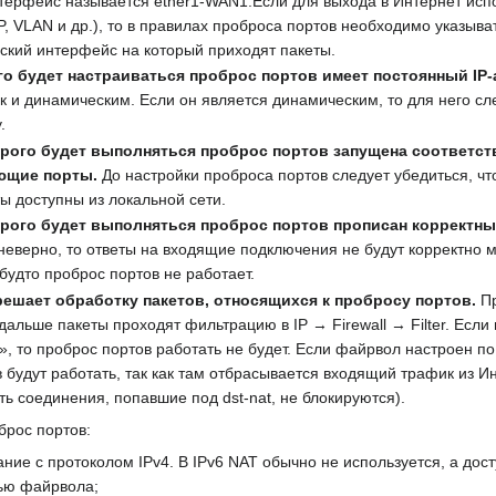
ерфейс называется ether1-WAN1.Если для выхода в Интернет испо
, VLAN и др.), то в правилах проброса портов необходимо указыва
ский интерфейс на который приходят пакеты.
го будет настраиваться проброс портов имеет постоянный IP‑
ак и динамическим. Если он является динамическим, то для него сл
.
орого будет выполняться проброс портов запущена соответс
ющие порты.
До настройки проброса портов следует убедиться, ч
ы доступны из локальной сети.
орого будет выполняться проброс портов прописан корректн
неверно, то ответы на входящие подключения не будут корректно 
-будто проброс портов не работает.
решает обработку пакетов, относящихся к пробросу портов.
Пр
дальше пакеты проходят фильтрацию в IP → Firewall → Filter. Если
, то проброс портов работать не будет. Если файрвол настроен по
 будут работать, так как там отбрасывается входящий трафик из И
есть соединения, попавшие под dst-nat, не блокируются).
брос портов:
ние с протоколом IPv4. В IPv6 NAT обычно не используется, а дос
ью файрвола;