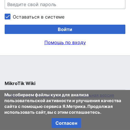
Оставаться в системе
Войти
Помощь по входу
MikroTik Wiki
Мы собираем файлы куки для анализа
Политика конфиденциальности
Настольная версия
пользовательской активности и улучшения качества
сайта с помощью сервиса Я.Метрика. Продолжая
использовать сайт, вы с этим соглашаетесь.
Согласен