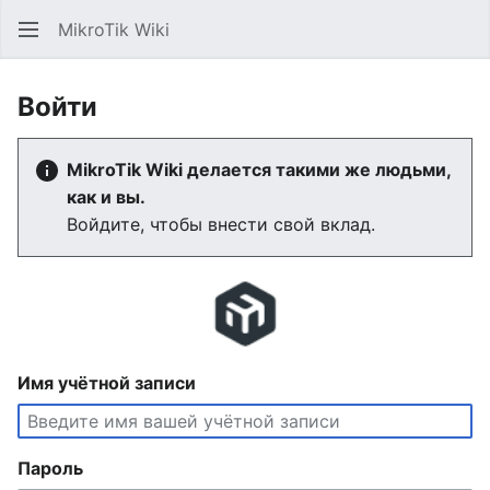
MikroTik Wiki
Най
Войти
MikroTik Wiki делается такими же людьми,
как и вы.
Войдите, чтобы внести свой вклад.
Имя учётной записи
Пароль