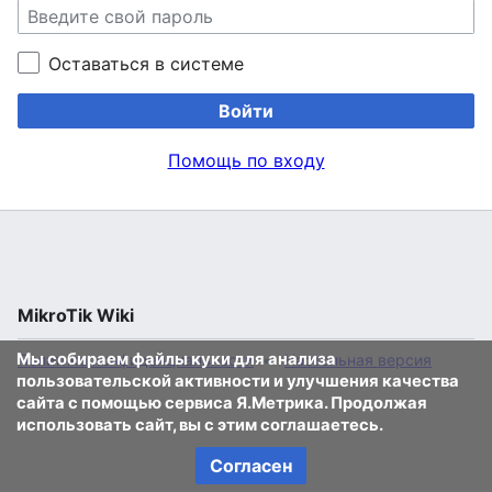
Оставаться в системе
Войти
Помощь по входу
MikroTik Wiki
Мы собираем файлы куки для анализа
Политика конфиденциальности
Настольная версия
пользовательской активности и улучшения качества
сайта с помощью сервиса Я.Метрика. Продолжая
использовать сайт, вы с этим соглашаетесь.
Согласен